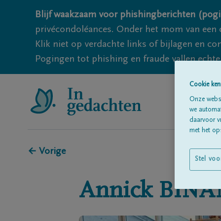
Blijf waakzaam voor phishingberichten (pogi
privécondoléances. Onder het mom van een c
Klik niet op verdachte links of bijlagen en 
Pogingen tot phishing en fraude vallen echter
Cookie ken
Onze websi
we automati
daarvoor v
met het ops
← Vorige
Stel voo
Annick
BINA