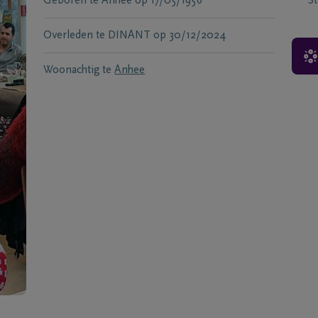
Geboren te
Anhee
op
17/05/1956
S
Overleden te
DINANT
op
30/12/2024
Woonachtig te
Anhee