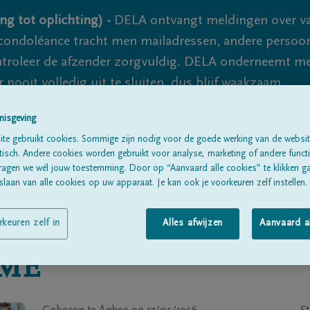
ng tot oplichting) -
DELA ontvangt meldingen over va
ondoléance tracht men mailadressen, andere persoon
controleer de afzender zorgvuldig. DELA onderneemt m
 nooit volledig uit te sluiten, dus blijf waakzaam.
nisgeving
te gebruikt cookies. Sommige zijn nodig voor de goede werking van de websit
Alle rouwberichten
Over ons
B
sch. Andere cookies worden gebruikt voor analyse, marketing of andere functio
ragen we wél jouw toestemming. Door op “Aanvaard alle cookies” te klikken g
laan van alle cookies op uw apparaat. Je kan ook je voorkeuren zelf instellen.
rkeuren zelf in
Alles afwijzen
Aanvaard a
MÉ