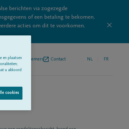
lse berichten via zogezegde
sgegevens of een betaling te bekomen.
eerdere acties om dit te voorkomen.
e en plaatsen
egrafenisondernemers
Contact
NL
FR
naliteiten;
aat u akkoord
lle cookies