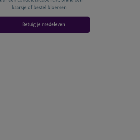
tuur een condoléancebericht, brand een
kaarsje of bestel bloemen
Betuig je medeleven