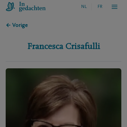
NL
FR
← Vorige
Francesca
Crisafulli