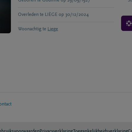
Geboren te
Godinne
op
29/09/1927
S
Overleden te
LIÈGE
op
30/12/2024
Woonachtig te
Liege
ontact
bruiksvoorwaarden
Privacyverklaring
Toegankelijkheidsverklaring
C