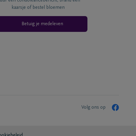
tuur een condoléancebericht, brand een
kaarsje of bestel bloemen
Betuig je medeleven
Volg ons op
ookiebeleid