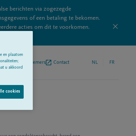
lse berichten via zogezegde
sgegevens of een betaling te bekomen.
eerdere acties om dit te voorkomen.
e en plaatsen
naliteiten;
egrafenisondernemers
Contact
NL
FR
aat u akkoord
lle cookies