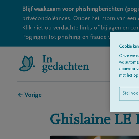
Blijf waakzaam voor phishingberichten (pogi
privécondoléances. Onder het mom van een c
Klik niet op verdachte links of bijlagen en 
Pogingen tot phishing en fraude vallen echter
Cookie ken
Onze websi
we automati
daarvoor v
met het ops
Stel voo
← Vorige
Ghislaine
LE