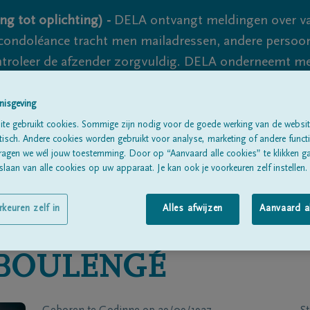
ng tot oplichting) -
DELA ontvangt meldingen over va
ondoléance tracht men mailadressen, andere persoon
controleer de afzender zorgvuldig. DELA onderneemt m
 nooit volledig uit te sluiten, dus blijf waakzaam.
nisgeving
te gebruikt cookies. Sommige zijn nodig voor de goede werking van de websit
sch. Andere cookies worden gebruikt voor analyse, marketing of andere functio
Alle rouwberichten
Over ons
B
ragen we wél jouw toestemming. Door op “Aanvaard alle cookies” te klikken g
laan van alle cookies op uw apparaat. Je kan ook je voorkeuren zelf instellen.
rkeuren zelf in
Alles afwijzen
Aanvaard a
 BOULENGÉ