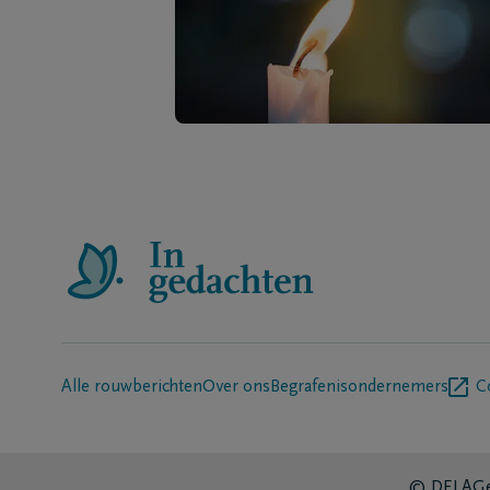
Alle rouwberichten
Over ons
Begrafenisondernemers
C
© DELA
Ge