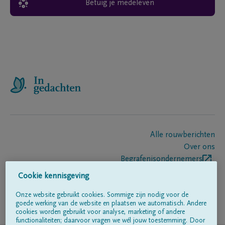
Betuig je medeleven
Alle rouwberichten
Over ons
Begrafenisondernemers
Contact
Cookie kennisgeving
Onze website gebruikt cookies. Sommige zijn nodig voor de
goede werking van de website en plaatsen we automatisch. Andere
Volg ons op
cookies worden gebruikt voor analyse, marketing of andere
functionaliteiten; daarvoor vragen we wél jouw toestemming. Door