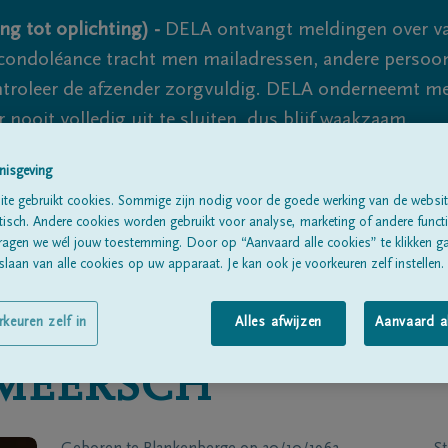
ng tot oplichting) -
DELA ontvangt meldingen over va
ondoléance tracht men mailadressen, andere persoon
controleer de afzender zorgvuldig. DELA onderneemt m
 nooit volledig uit te sluiten, dus blijf waakzaam.
nisgeving
te gebruikt cookies. Sommige zijn nodig voor de goede werking van de websit
Alle rouwberichten
Over ons
B
sch. Andere cookies worden gebruikt voor analyse, marketing of andere functio
ragen we wél jouw toestemming. Door op “Aanvaard alle cookies” te klikken g
laan van alle cookies op uw apparaat. Je kan ook je voorkeuren zelf instellen.
rkeuren zelf in
Alles afwijzen
Aanvaard a
MEERSCH