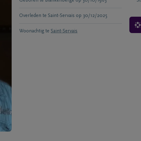
Geboren te
Blankenberge
op
30/10/1963
S
Overleden te
Saint-Servais
op
30/12/2025
Woonachtig te
Saint-Servais