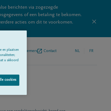
lse berichten via zogezegde
sgegevens of een betaling te bekomen.
eerdere acties om dit te voorkomen.
e en plaatsen
egrafenisondernemers
Contact
NL
FR
naliteiten;
aat u akkoord
lle cookies