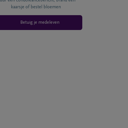
tuur een condoléancebericht, brand een
kaarsje of bestel bloemen
Betuig je medeleven