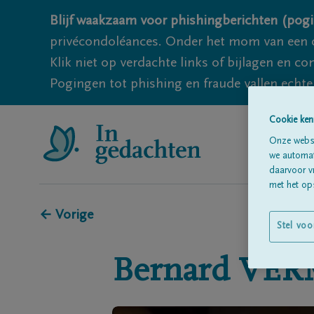
Blijf waakzaam voor phishingberichten (pogi
privécondoléances. Onder het mom van een c
Klik niet op verdachte links of bijlagen en 
Pogingen tot phishing en fraude vallen echter
Cookie ken
Onze websi
we automati
daarvoor v
met het ops
← Vorige
Stel voo
Bernard
VER