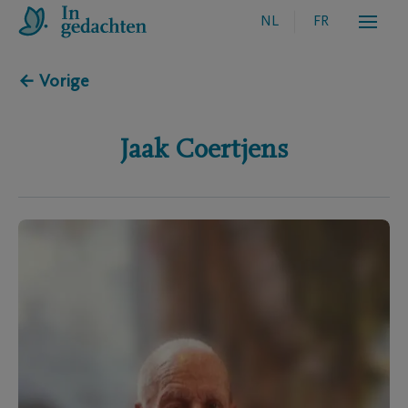
NL
FR
← Vorige
Jaak
Coertjens