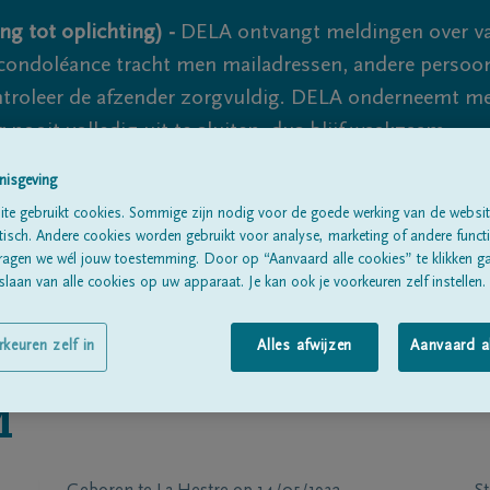
ng tot oplichting) -
DELA ontvangt meldingen over va
ondoléance tracht men mailadressen, andere persoon
controleer de afzender zorgvuldig. DELA onderneemt m
 nooit volledig uit te sluiten, dus blijf waakzaam.
nisgeving
te gebruikt cookies. Sommige zijn nodig voor de goede werking van de websit
Alle rouwberichten
Over ons
B
sch. Andere cookies worden gebruikt voor analyse, marketing of andere functio
ragen we wél jouw toestemming. Door op “Aanvaard alle cookies” te klikken g
laan van alle cookies op uw apparaat. Je kan ook je voorkeuren zelf instellen.
rkeuren zelf in
Alles afwijzen
Aanvaard a
M