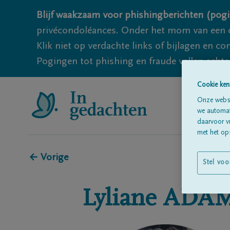
Blijf waakzaam voor phishingberichten (pogi
privécondoléances. Onder het mom van een c
Klik niet op verdachte links of bijlagen en 
Pogingen tot phishing en fraude vallen echter
Cookie ken
Onze websi
we automati
daarvoor v
met het ops
← Vorige
Stel voo
Lyliane
ADA