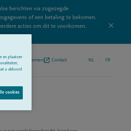
lse berichten via zogezegde
sgegevens of een betaling te bekomen.
eerdere acties om dit te voorkomen.
e en plaatsen
egrafenisondernemers
Contact
NL
FR
naliteiten;
aat u akkoord
lle cookies