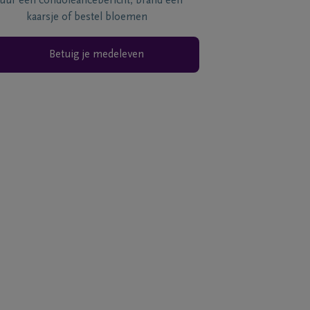
tuur een condoléancebericht, brand een
kaarsje of bestel bloemen
Betuig je medeleven