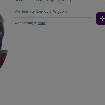
Geboren te
La Hestre
op
14/05/1932
S
Overleden te
Roux
op
31/05/2013
Woonachtig te
Roux