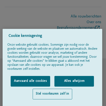
Alle rouwberichten
Over ons
Begrafenisondernemers
Contact
Cookie kennisgeving
Onze website gebruikt cookies. Sommige zijn nodig voor de
goede werking van de website en plaatsen we automatisch. Andere
Volg ons op
cookies worden gebruikt voor analyse, marketing of andere
functionaliteiten; daarvoor vragen we wél jouw toestemming. Door
op “Aanvaard alle cookies” te klikken gaat u akkoord met het
© DELA
opslaan van alle cookies op uw apparaat. Je kan ook je
voorkeuren zelf instellen.
Gebruiksvoorwaarden
Aanvaard alle cookies
Alles afwijzen
Privacyverklaring
Stel voorkeuren zelf in
Toegankelijkheidsverklaring
Cookiebeleid