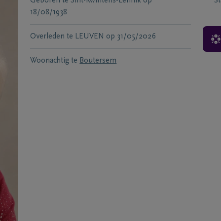
Geboren te
Sint-Kwintens-Lennik
op
S
18/08/1938
Overleden te
LEUVEN
op
31/05/2026
Woonachtig te
Boutersem