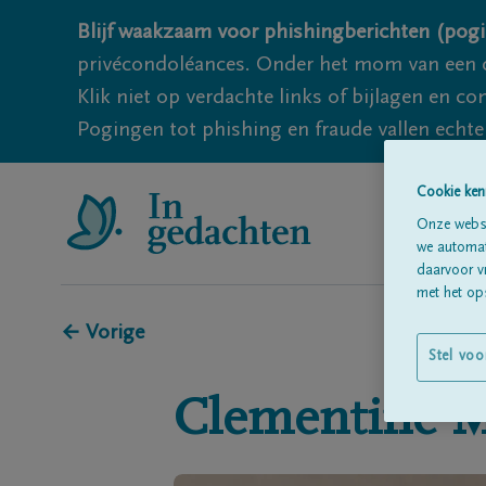
Blijf waakzaam voor phishingberichten (pogi
privécondoléances. Onder het mom van een c
Klik niet op verdachte links of bijlagen en 
Pogingen tot phishing en fraude vallen echter
Cookie ken
Onze websi
we automati
daarvoor v
met het ops
← Vorige
Stel voo
Clementine
M