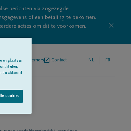
lse berichten via zogezegde
sgegevens of een betaling te bekomen.
eerdere acties om dit te voorkomen.
egrafenisondernemers
Contact
NL
FR
e en plaatsen
naliteiten;
aat u akkoord
lle cookies