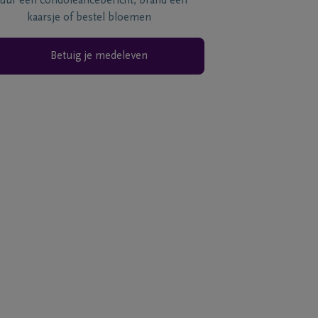
tuur een condoléancebericht, brand een
kaarsje of bestel bloemen
Betuig je medeleven