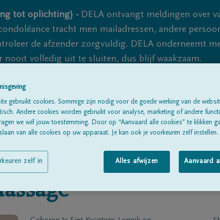
ng tot oplichting) -
DELA ontvangt meldingen over va
ondoléance tracht men mailadressen, andere persoon
controleer de afzender zorgvuldig. DELA onderneemt m
 nooit volledig uit te sluiten, dus blijf waakzaam.
nisgeving
Alle rouwberichten
Over ons
B
te gebruikt cookies. Sommige zijn nodig voor de goede werking van de websit
sch. Andere cookies worden gebruikt voor analyse, marketing of andere functio
ragen we wél jouw toestemming. Door op “Aanvaard alle cookies” te klikken g
laan van alle cookies op uw apparaat. Je kan ook je voorkeuren zelf instellen.
rkeuren zelf in
Alles afwijzen
Aanvaard a
assagé