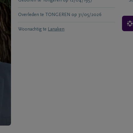
Geboren te
Tongeren
op
12/04/1957
S
Overleden te
TONGEREN
op
31/05/2026
Woonachtig te
Lanaken