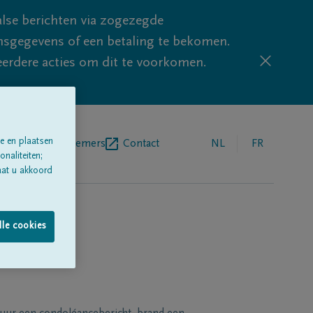
lse berichten via zogezegde
sgegevens of een betaling te bekomen.
eerdere acties om dit te voorkomen.
e en plaatsen
egrafenisondernemers
Contact
NL
FR
naliteiten;
aat u akkoord
lle cookies