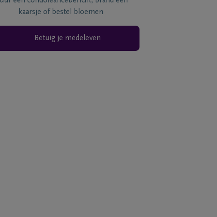
tuur een condoléancebericht, brand een
kaarsje of bestel bloemen
Betuig je medeleven