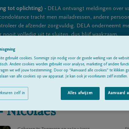
ng tot oplichting) -
DELA ontvangt meldingen over va
ondoléance tracht men mailadressen, andere persoon
controleer de afzender zorgvuldig. DELA onderneemt m
 nooit volledig uit te sluiten, dus blijf waakzaam.
nisgeving
te gebruikt cookies. Sommige zijn nodig voor de goede werking van de websit
Alle rouwberichten
Over ons
B
sch. Andere cookies worden gebruikt voor analyse, marketing of andere functio
ragen we wél jouw toestemming. Door op “Aanvaard alle cookies” te klikken g
laan van alle cookies op uw apparaat. Je kan ook je voorkeuren zelf instellen.
rkeuren zelf in
Alles afwijzen
Aanvaard a
-
Nicolaes