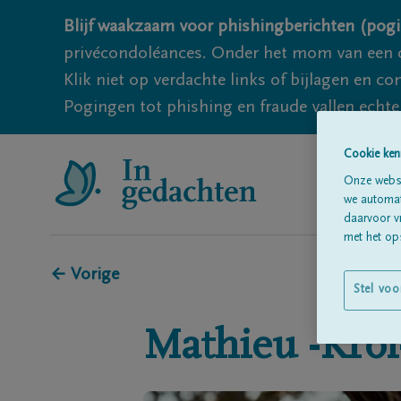
Blijf waakzaam voor phishingberichten (pogi
privécondoléances. Onder het mom van een c
Klik niet op verdachte links of bijlagen en 
Pogingen tot phishing en fraude vallen echter
Cookie ken
Onze websi
we automati
daarvoor v
met het ops
← Vorige
Stel voo
Mathieu -Krol