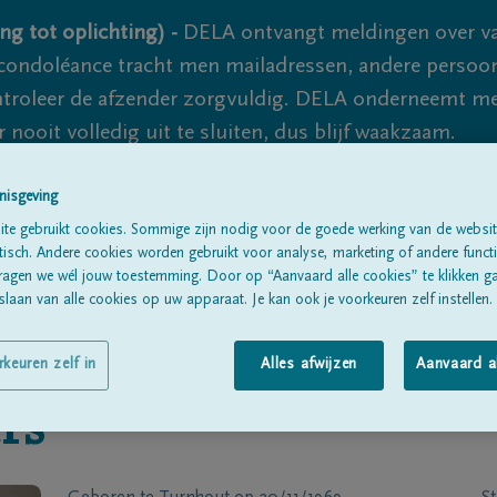
ng tot oplichting) -
DELA ontvangt meldingen over va
ondoléance tracht men mailadressen, andere persoon
controleer de afzender zorgvuldig. DELA onderneemt m
 nooit volledig uit te sluiten, dus blijf waakzaam.
nisgeving
Alle rouwberichten
Over ons
B
te gebruikt cookies. Sommige zijn nodig voor de goede werking van de websit
sch. Andere cookies worden gebruikt voor analyse, marketing of andere functio
ragen we wél jouw toestemming. Door op “Aanvaard alle cookies” te klikken g
laan van alle cookies op uw apparaat. Je kan ook je voorkeuren zelf instellen.
rkeuren zelf in
Alles afwijzen
Aanvaard a
rs