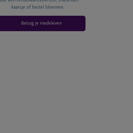
tuur een condoléancebericht, brand een
kaarsje of bestel bloemen
Betuig je medeleven