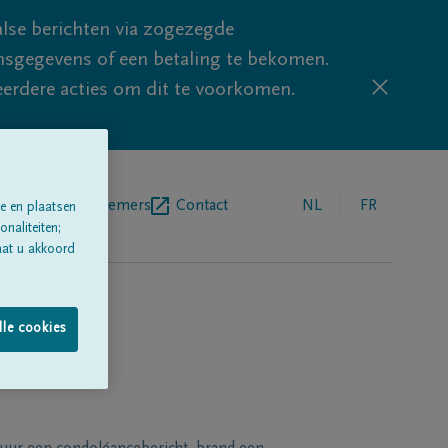
lse berichten via zogezegde
sgegevens of een betaling te bekomen.
eerdere acties om dit te voorkomen.
egrafenisondernemers
Contact
NL
FR
e en plaatsen
naliteiten;
aat u akkoord
lle cookies