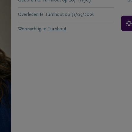
Geboren te
Turnhout
op
20/11/1969
S
Overleden te
Turnhout
op
31/05/2026
Woonachtig te
Turnhout