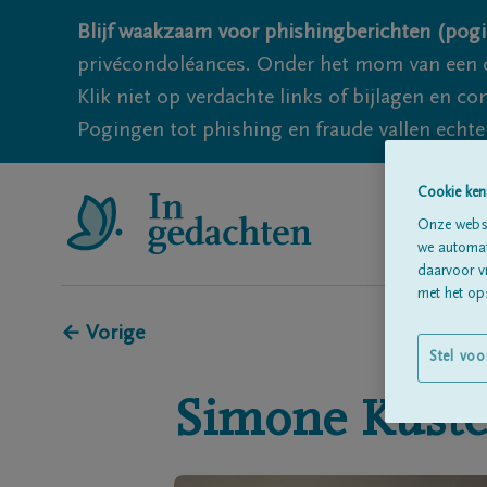
Blijf waakzaam voor phishingberichten (pogi
privécondoléances. Onder het mom van een c
Klik niet op verdachte links of bijlagen en 
Pogingen tot phishing en fraude vallen echter
Cookie ken
Onze websi
we automati
daarvoor v
met het ops
← Vorige
Stel voo
Simone
Kuste