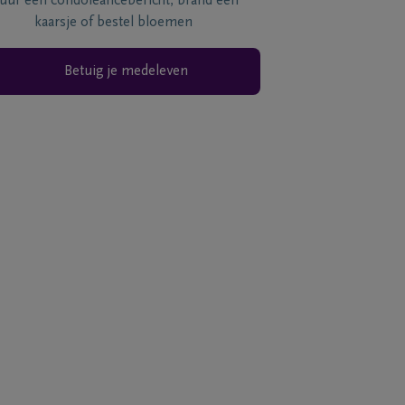
tuur een condoléancebericht, brand een
kaarsje of bestel bloemen
Betuig je medeleven