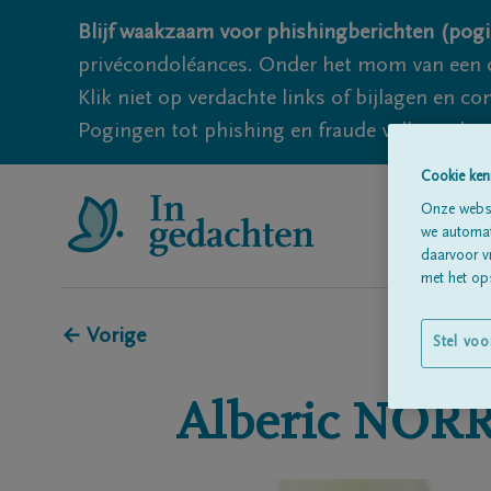
Blijf waakzaam voor phishingberichten (pogi
privécondoléances. Onder het mom van een c
Klik niet op verdachte links of bijlagen en 
Pogingen tot phishing en fraude vallen echter
Cookie ken
Onze websi
we automati
daarvoor v
met het ops
← Vorige
Stel voo
Alberic
NORR