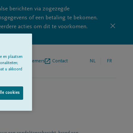
lse berichten via zogezegde
sgegevens of een betaling te bekomen.
eerdere acties om dit te voorkomen.
e en plaatsen
egrafenisondernemers
Contact
NL
FR
naliteiten;
aat u akkoord
lle cookies