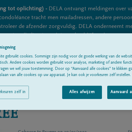
ng tot oplichting) -
DELA ontvangt meldingen over va
ondoléance tracht men mailadressen, andere persoon
controleer de afzender zorgvuldig. DELA onderneemt m
 nooit volledig uit te sluiten, dus blijf waakzaam.
nisgeving
te gebruikt cookies. Sommige zijn nodig voor de goede werking van de websit
Alle rouwberichten
Over ons
B
sch. Andere cookies worden gebruikt voor analyse, marketing of andere functio
ragen we wél jouw toestemming. Door op “Aanvaard alle cookies” te klikken g
laan van alle cookies op uw apparaat. Je kan ook je voorkeuren zelf instellen.
rkeuren zelf in
Alles afwijzen
Aanvaard a
EE