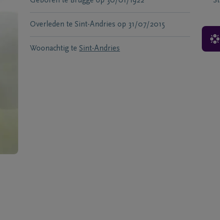
Geboren te
Brugge
op
30/01/1922
S
Overleden te
Sint-Andries
op
31/07/2015
Woonachtig te
Sint-Andries