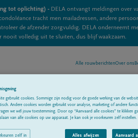
ng tot oplichting) -
DELA ontvangt meldingen over va
ondoléance tracht men mailadressen, andere persoon
controleer de afzender zorgvuldig. DELA onderneemt m
 nooit volledig uit te sluiten, dus blijf waakzaam.
Alle rouwberichten
Over ons
B
nisgeving
te gebruikt cookies. Sommige zijn nodig voor de goede werking van de websit
sch. Andere cookies worden gebruikt voor analyse, marketing of andere functio
ragen we wél jouw toestemming. Door op “Aanvaard alle cookies” te klikken g
ggenhout
laan van alle cookies op uw apparaat. Je kan ook je voorkeuren zelf instellen.
rkeuren zelf in
Alles afwijzen
Aanvaard a