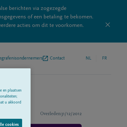
lse berichten via zogezegde
sgegevens of een betaling te bekomen.
eerdere acties om dit te voorkomen.
egrafenisondernemers
Contact
NL
FR
e en plaatsen
naliteiten;
aat u akkoord
Overleden
31/12/2012
lle cookies