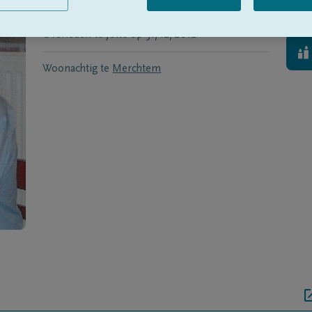
Geboren te
Wolvertem
op
14/02/1938
Overleden te
Jette
op
31/12/2012
Woonachtig te
Merchtem