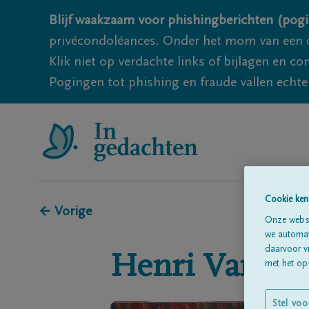
Blijf waakzaam voor phishingberichten (pogi
privécondoléances. Onder het mom van een c
Klik niet op verdachte links of bijlagen en 
Pogingen tot phishing en fraude vallen echter
Cookie ken
← Vorige
Onze websi
we automati
daarvoor v
Henri
Van Bu
met het ops
Stel voo