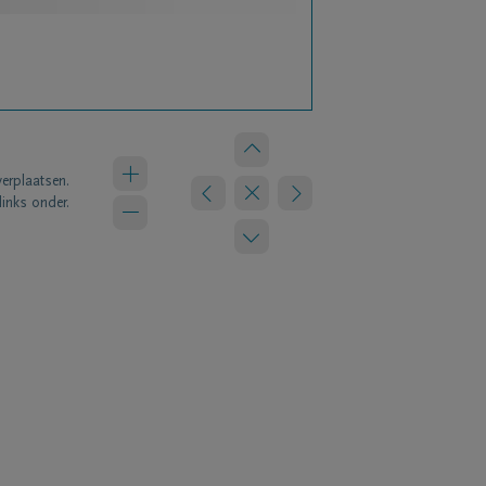
verplaatsen.
links onder.