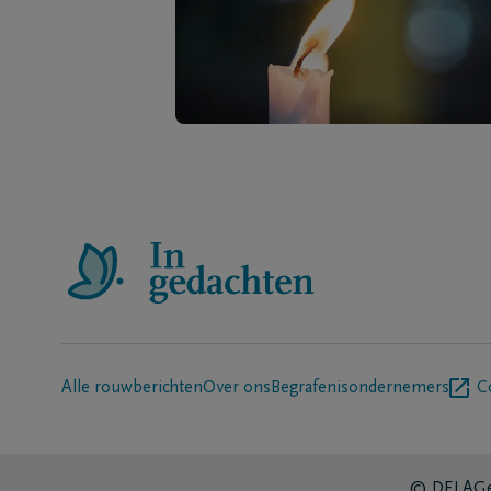
Alle rouwberichten
Over ons
Begrafenisondernemers
C
© DELA
Ge