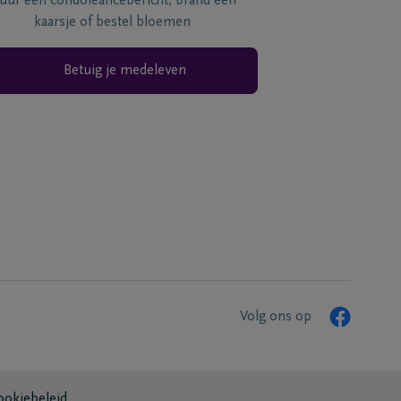
tuur een condoléancebericht, brand een
kaarsje of bestel bloemen
Betuig je medeleven
Volg ons op
ookiebeleid