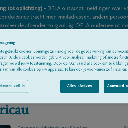
ng tot oplichting) -
DELA ontvangt meldingen over va
ondoléance tracht men mailadressen, andere persoon
controleer de afzender zorgvuldig. DELA onderneemt m
 nooit volledig uit te sluiten, dus blijf waakzaam.
nisgeving
te gebruikt cookies. Sommige zijn nodig voor de goede werking van de websit
sch. Andere cookies worden gebruikt voor analyse, marketing of andere functio
Alle rouwberichten
Over ons
B
ragen we wél jouw toestemming. Door op “Aanvaard alle cookies” te klikken g
laan van alle cookies op uw apparaat. Je kan ook je voorkeuren zelf instellen.
rkeuren zelf in
Alles afwijzen
Aanvaard a
ricau