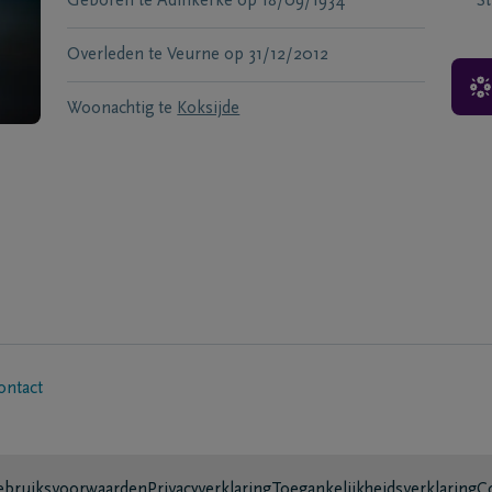
Geboren te
Adinkerke
op
18/09/1934
S
Overleden te
Veurne
op
31/12/2012
Woonachtig te
Koksijde
ontact
bruiksvoorwaarden
Privacyverklaring
Toegankelijkheidsverklaring
C