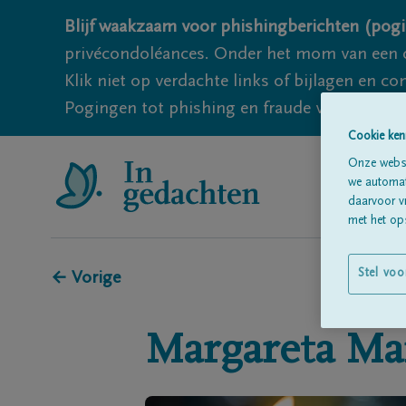
Blijf waakzaam voor phishingberichten (pogi
privécondoléances. Onder het mom van een c
Klik niet op verdachte links of bijlagen en 
Pogingen tot phishing en fraude vallen echter
Cookie ken
Onze websi
we automati
daarvoor v
met het ops
Stel voo
← Vorige
Margareta
Ma