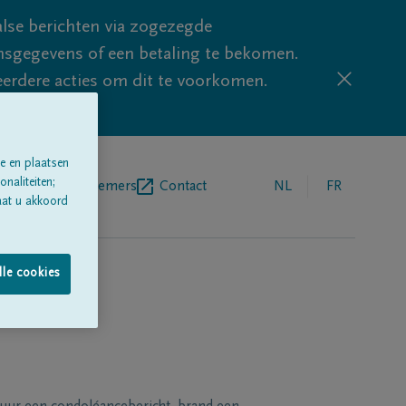
lse berichten via zogezegde
sgegevens of een betaling te bekomen.
eerdere acties om dit te voorkomen.
e en plaatsen
naliteiten;
egrafenisondernemers
Contact
NL
FR
aat u akkoord
lle cookies