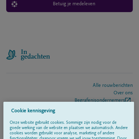
Betuig je medeleven
Alle rouwberichten
Over ons
Begrafenisondernemers
Contact
Cookie kennisgeving
Onze website gebruikt cookies. Sommige zijn nodig voor de
goede werking van de website en plaatsen we automatisch. Andere
Volg ons op
cookies worden gebruikt voor analyse, marketing of andere
functionaliteiten; daarvoor vragen we wél jouw toestemming. Door