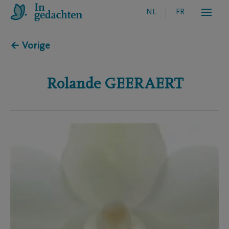
NL
FR
← Vorige
Rolande
GEERAERT