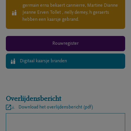
germain erna bekaert cannierre, Martine Dianne
Jeanne Erven Tollet , nelly demey, h geraerts
hebben een kaarsje gebrand.
Rouwregister
Digitaal kaarsje branden
Overlijdensbericht
Download het overlijdensbericht (pdf)