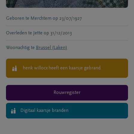
Geboren te
Merchtem
op
23/07/1927
Overleden te
Jette
op
31/12/2013
Woonachtig te
Brussel (Laken)
henk willocx
heeft een kaarsje gebrand.
Rouwregister
Digitaal kaarsje branden