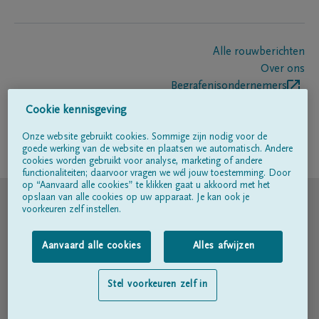
Alle rouwberichten
Over ons
Begrafenisondernemers
Contact
Cookie kennisgeving
Onze website gebruikt cookies. Sommige zijn nodig voor de
goede werking van de website en plaatsen we automatisch. Andere
Volg ons op
cookies worden gebruikt voor analyse, marketing of andere
functionaliteiten; daarvoor vragen we wél jouw toestemming. Door
op “Aanvaard alle cookies” te klikken gaat u akkoord met het
© DELA
opslaan van alle cookies op uw apparaat. Je kan ook je
voorkeuren zelf instellen.
Gebruiksvoorwaarden
Aanvaard alle cookies
Alles afwijzen
Privacyverklaring
Stel voorkeuren zelf in
Toegankelijkheidsverklaring
Cookiebeleid