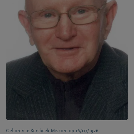
Geboren te
Kersbeek-Miskom
op
16/07/1926