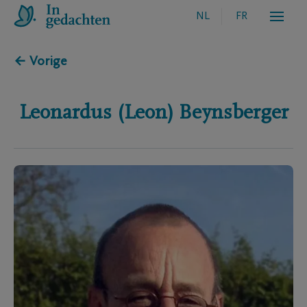
NL
FR
← Vorige
Leonardus (Leon)
Beynsberger