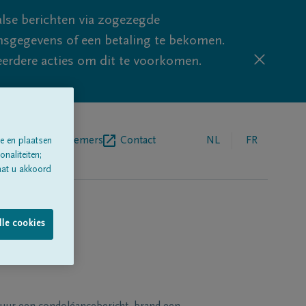
lse berichten via zogezegde
sgegevens of een betaling te bekomen.
eerdere acties om dit te voorkomen.
egrafenisondernemers
Contact
NL
FR
e en plaatsen
naliteiten;
aat u akkoord
lle cookies