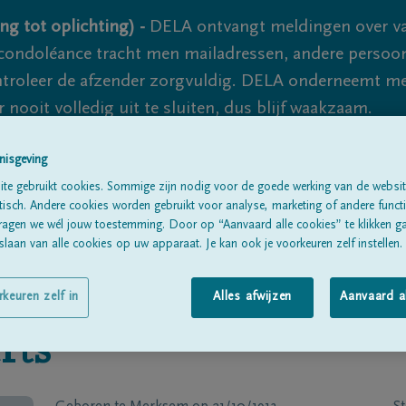
ng tot oplichting) -
DELA ontvangt meldingen over va
ondoléance tracht men mailadressen, andere persoon
controleer de afzender zorgvuldig. DELA onderneemt m
 nooit volledig uit te sluiten, dus blijf waakzaam.
nisgeving
Alle rouwberichten
Over ons
B
te gebruikt cookies. Sommige zijn nodig voor de goede werking van de websit
sch. Andere cookies worden gebruikt voor analyse, marketing of andere functio
ragen we wél jouw toestemming. Door op “Aanvaard alle cookies” te klikken g
laan van alle cookies op uw apparaat. Je kan ook je voorkeuren zelf instellen.
rkeuren zelf in
Alles afwijzen
Aanvaard a
rts