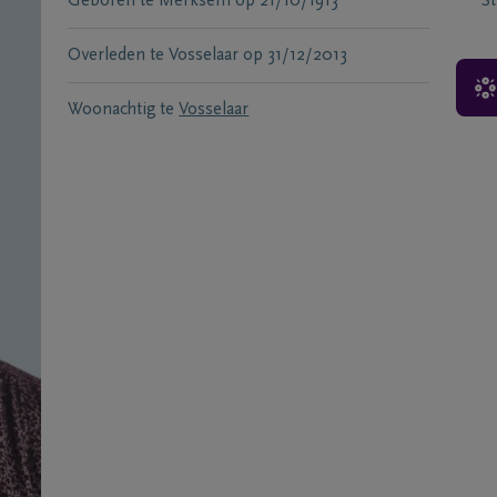
Geboren te
Merksem
op
21/10/1913
S
Overleden te
Vosselaar
op
31/12/2013
Woonachtig te
Vosselaar