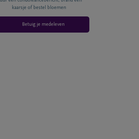
tuur een condoléancebericht, brand een
kaarsje of bestel bloemen
Betuig je medeleven