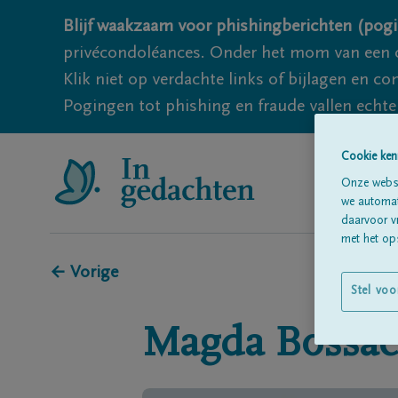
Blijf waakzaam voor phishingberichten (pogi
privécondoléances. Onder het mom van een c
Klik niet op verdachte links of bijlagen en 
Pogingen tot phishing en fraude vallen echter
Cookie ken
Onze websi
we automati
daarvoor v
met het ops
← Vorige
Stel voo
Magda
Bossae