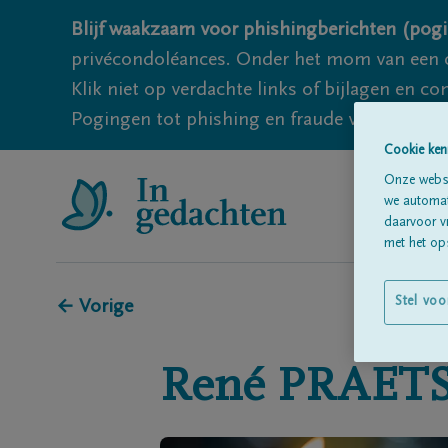
Blijf waakzaam voor phishingberichten (pogi
privécondoléances. Onder het mom van een c
Klik niet op verdachte links of bijlagen en 
Pogingen tot phishing en fraude vallen echter
Cookie ken
Onze websi
we automati
daarvoor v
met het ops
Stel voo
← Vorige
René
PRAET