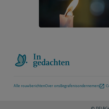
Alle rouwberichten
Over ons
Begrafenisondernemers
C
© DELA
Ge