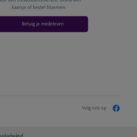
tuur een condoléancebericht, brand een
kaarsje of bestel bloemen
Betuig je medeleven
Volg ons op
ookiebeleid