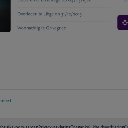
Geboren te
Lissewege
op
04/03/1926
S
Overleden te
Liège
op
31/12/2013
Woonachtig te
Grivegnee
ontact
bruiksvoorwaarden
Privacyverklaring
Toegankelijkheidsverklaring
C