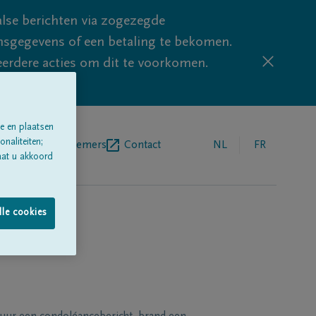
lse berichten via zogezegde
sgegevens of een betaling te bekomen.
eerdere acties om dit te voorkomen.
e en plaatsen
naliteiten;
egrafenisondernemers
Contact
NL
FR
aat u akkoord
lle cookies