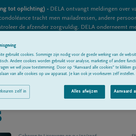
ng tot oplichting) -
DELA ontvangt meldingen over va
ondoléance tracht men mailadressen, andere persoon
controleer de afzender zorgvuldig. DELA onderneemt m
 nooit volledig uit te sluiten, dus blijf waakzaam.
nisgeving
te gebruikt cookies. Sommige zijn nodig voor de goede werking van de websit
sch. Andere cookies worden gebruikt voor analyse, marketing of andere functio
Alle rouwberichten
Over ons
B
ragen we wél jouw toestemming. Door op “Aanvaard alle cookies” te klikken g
laan van alle cookies op uw apparaat. Je kan ook je voorkeuren zelf instellen.
rkeuren zelf in
Alles afwijzen
Aanvaard a
S