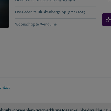
Geboren te
Dudzele
op
29/05/1936
S
Overleden te
Blankenberge
op
31/12/2015
Woonachtig te
Wenduine
ontact
bruiksvoorwaarden
Privacyverklaring
Toegankelijkheidsverklaring
C