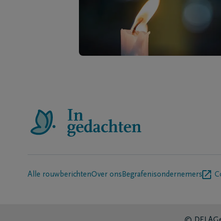
Alle rouwberichten
Over ons
Begrafenisondernemers
C
© DELA
Ge