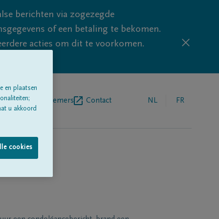
lse berichten via zogezegde
sgegevens of een betaling te bekomen.
eerdere acties om dit te voorkomen.
e en plaatsen
naliteiten;
egrafenisondernemers
Contact
NL
FR
aat u akkoord
lle cookies