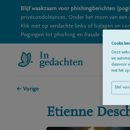
Blijf waakzaam voor phishingberichten (pogi
privécondoléances. Onder het mom van een c
Klik niet op verdachte links of bijlagen en 
Pogingen tot phishing en fraude vallen echter
Cookie ken
Onze websi
we automati
daarvoor v
met het ops
Stel voo
← Vorige
Etienne
Desc