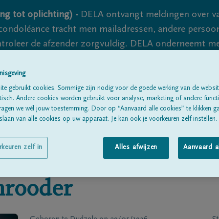
ng tot oplichting) -
DELA ontvangt meldingen over va
ondoléance tracht men mailadressen, andere persoon
controleer de afzender zorgvuldig. DELA onderneemt m
 nooit volledig uit te sluiten, dus blijf waakzaam.
nisgeving
te gebruikt cookies. Sommige zijn nodig voor de goede werking van de websit
sch. Andere cookies worden gebruikt voor analyse, marketing of andere functio
Alle rouwberichten
Over ons
B
ragen we wél jouw toestemming. Door op “Aanvaard alle cookies” te klikken g
laan van alle cookies op uw apparaat. Je kan ook je voorkeuren zelf instellen.
rkeuren zelf in
Alles afwijzen
Aanvaard a
hrooder