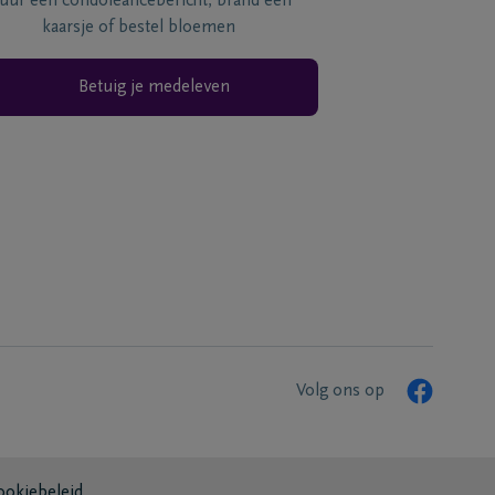
tuur een condoléancebericht, brand een
kaarsje of bestel bloemen
Betuig je medeleven
Volg ons op
ookiebeleid