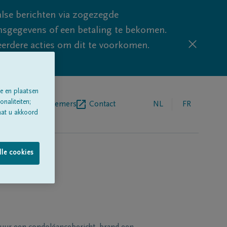
lse berichten via zogezegde
sgegevens of een betaling te bekomen.
eerdere acties om dit te voorkomen.
e en plaatsen
naliteiten;
egrafenisondernemers
Contact
NL
FR
aat u akkoord
lle cookies