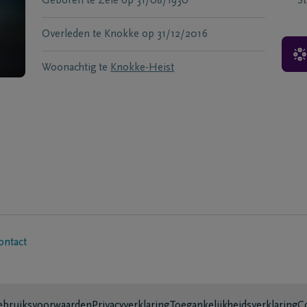
Geboren te
Zele
op
31/08/1930
S
Overleden te
Knokke
op
31/12/2016
Woonachtig te
Knokke-Heist
ontact
bruiksvoorwaarden
Privacyverklaring
Toegankelijkheidsverklaring
C