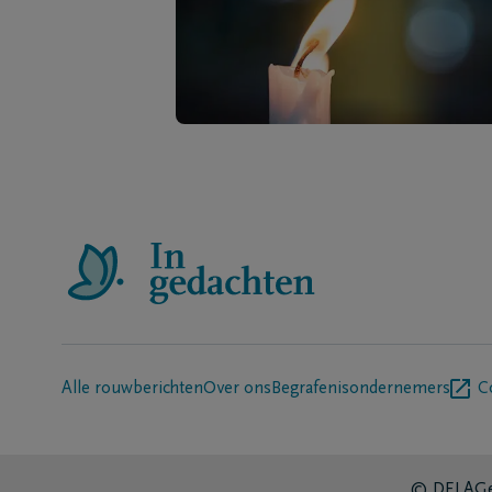
Alle rouwberichten
Over ons
Begrafenisondernemers
C
© DELA
Ge