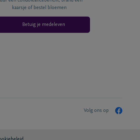
tuur een condoléancebericht, brand een
kaarsje of bestel bloemen
Betuig je medeleven
Volg ons op
ookiebeleid