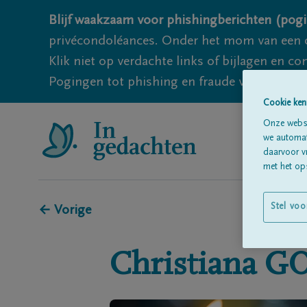
Blijf waakzaam voor phishingberichten (pogi
privécondoléances. Onder het mom van een c
Klik niet op verdachte links of bijlagen en 
Pogingen tot phishing en fraude vallen echter
Cookie ken
Onze websi
we automati
daarvoor v
met het ops
Stel voo
← Vorige
Christiana
G