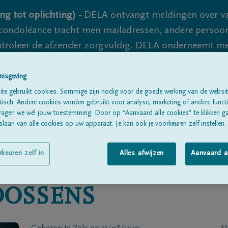
ng tot oplichting) -
DELA ontvangt meldingen over va
ondoléance tracht men mailadressen, andere persoon
controleer de afzender zorgvuldig. DELA onderneemt m
 nooit volledig uit te sluiten, dus blijf waakzaam.
nisgeving
te gebruikt cookies. Sommige zijn nodig voor de goede werking van de websit
sch. Andere cookies worden gebruikt voor analyse, marketing of andere functio
Alle rouwberichten
Over ons
B
ragen we wél jouw toestemming. Door op “Aanvaard alle cookies” te klikken g
laan van alle cookies op uw apparaat. Je kan ook je voorkeuren zelf instellen.
rkeuren zelf in
Alles afwijzen
Aanvaard a
OOSSENS