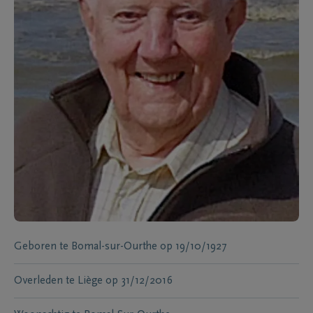
Geboren te
Bomal-sur-Ourthe
op
19/10/1927
Overleden te
Liège
op
31/12/2016