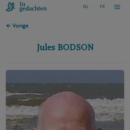
NL
FR
← Vorige
Jules
BODSON