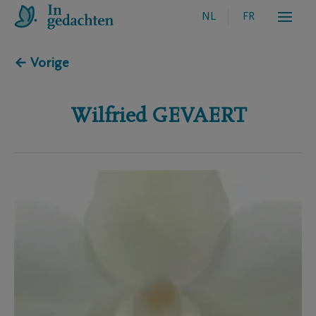
NL
FR
← Vorige
Wilfried
GEVAERT