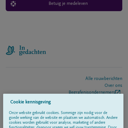
Betuig je medeleven
Alle rouwberichten
Over ons
Begrafenisondernemers
Contact
Cookie kennisgeving
Onze website gebruikt cookies. Sommige zijn nodig voor de
goede werking van de website en plaatsen we automatisch. Andere
Volg ons op
cookies worden gebruikt voor analyse, marketing of andere
functionaliteiten; daarvoor vragen we wél jouw toestemming. Door