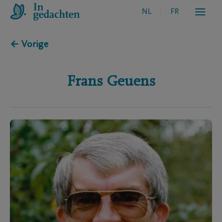
NL
FR
← Vorige
Frans
Geuens