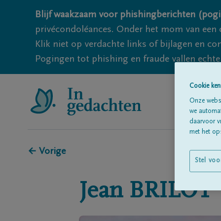
Blijf waakzaam voor phishingberichten (pogi
privécondoléances. Onder het mom van een c
Klik niet op verdachte links of bijlagen en 
Pogingen tot phishing en fraude vallen echter
Cookie ken
Onze websi
we automati
daarvoor v
met het ops
← Vorige
Stel voo
Jean
BRILOT