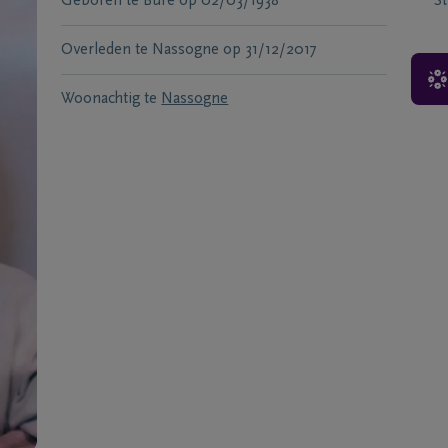
Geboren te
Bure
op
02/03/1938
S
Overleden te
Nassogne
op
31/12/2017
Woonachtig te
Nassogne