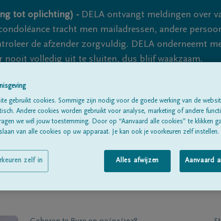
ng tot oplichting) -
DELA ontvangt meldingen over va
ondoléance tracht men mailadressen, andere persoon
controleer de afzender zorgvuldig. DELA onderneemt m
 nooit volledig uit te sluiten, dus blijf waakzaam.
nisgeving
Alle rouwberichten
Over ons
B
te gebruikt cookies. Sommige zijn nodig voor de goede werking van de websit
sch. Andere cookies worden gebruikt voor analyse, marketing of andere functio
ragen we wél jouw toestemming. Door op “Aanvaard alle cookies” te klikken g
laan van alle cookies op uw apparaat. Je kan ook je voorkeuren zelf instellen.
rkeuren zelf in
Alles afwijzen
Aanvaard a