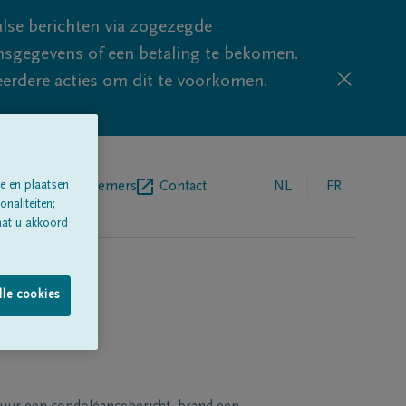
lse berichten via zogezegde
sgegevens of een betaling te bekomen.
eerdere acties om dit te voorkomen.
egrafenisondernemers
Contact
NL
FR
e en plaatsen
naliteiten;
aat u akkoord
lle cookies