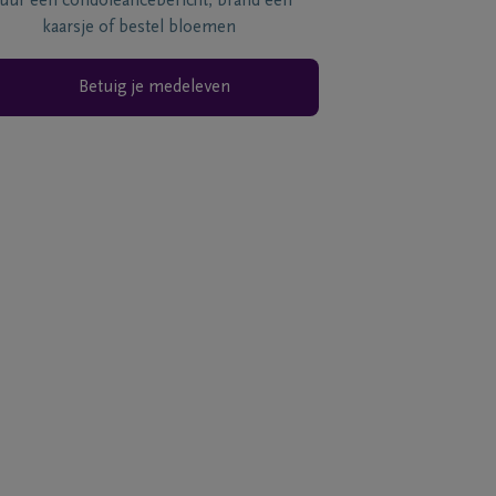
tuur een condoléancebericht, brand een
kaarsje of bestel bloemen
Betuig je medeleven