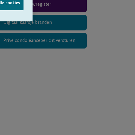
lle cookies
Rouwregister
Digitaal kaarsje branden
Privé condoléancebericht versturen