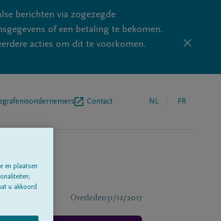
lse berichten via zogezegde
sgegevens of een betaling te bekomen.
eerdere acties om dit te voorkomen.
egrafenisondernemers
Contact
NL
FR
e en plaatsen
naliteiten;
aat u akkoord
Overleden
31/12/2017