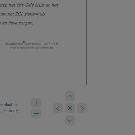
verplaatsen.
links onder.