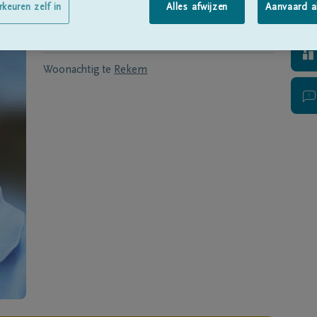
Geboren te
Rekem
op
11/07/1945
rkeuren zelf in
Alles afwijzen
Aanvaard a
Overleden te
Genk
op
31/12/2017
Woonachtig te
Rekem