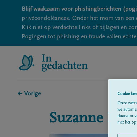
Blijf waakzaam voor phishingberichten (pogi
privécondoléances. Onder het mom van een c
Klik niet op verdachte links of bijlagen en 
Pogingen tot phishing en fraude vallen echter
← Vorige
Cookie ken
Onze websi
we automati
Suzanne
Kust
daarvoor v
met het ops