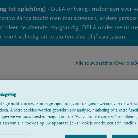
ng tot oplichting) -
DELA ontvangt meldingen over va
ondoléance tracht men mailadressen, andere persoon
controleer de afzender zorgvuldig. DELA onderneemt m
 nooit volledig uit te sluiten, dus blijf waakzaam.
Alle rouwberichten
Over ons
B
nisgeving
te gebruikt cookies. Sommige zijn nodig voor de goede werking van de websit
sch. Andere cookies worden gebruikt voor analyse, marketing of andere functio
ers
ragen we wél jouw toestemming. Door op “Aanvaard alle cookies” te klikken g
laan van alle cookies op uw apparaat. Je kan ook je voorkeuren zelf instellen.