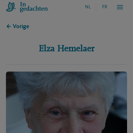
NL
FR
← Vorige
Elza
Hemelaer