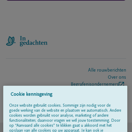
Alle rouwberichten
Over ons
Begrafenisondernemers
Contact
Cookie kennisgeving
Onze website gebruikt cookies. Sommige zijn nodig voor de
goede werking van de website en plaatsen we automatisch. Andere
Volg ons op
cookies worden gebruikt voor analyse, marketing of andere
functionaliteiten; daarvoor vragen we wél jouw toestemming. Door
op “Aanvaard alle cookies” te klikken gaat u akkoord met het
© DELA
opslaan van alle cookies op uw apparaat. Je kan ook je