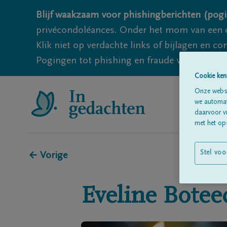
Blijf waakzaam voor phishingberichten (pogi
privécondoléances. Onder het mom van een c
Klik niet op verdachte links of bijlagen en 
Pogingen tot phishing en fraude vallen echter
Cookie ken
Onze websi
we automati
daarvoor v
met het ops
Stel voo
← Vorige
Eveline
Botee