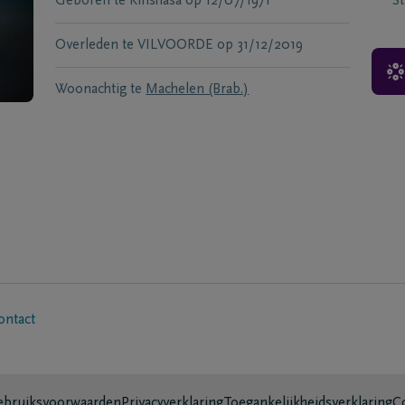
Geboren te
Kinshasa
op
12/07/1971
S
Overleden te
VILVOORDE
op
31/12/2019
Woonachtig te
Machelen (Brab.)
ontact
bruiksvoorwaarden
Privacyverklaring
Toegankelijkheidsverklaring
C