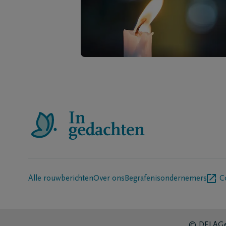
Alle rouwberichten
Over ons
Begrafenisondernemers
C
© DELA
Ge