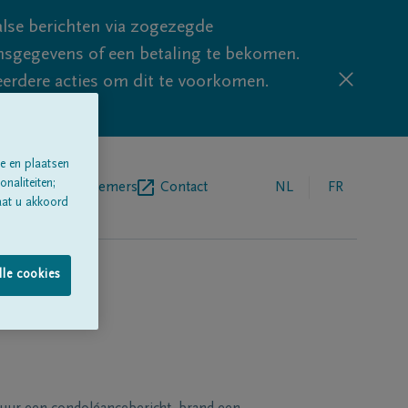
lse berichten via zogezegde
sgegevens of een betaling te bekomen.
eerdere acties om dit te voorkomen.
e en plaatsen
naliteiten;
egrafenisondernemers
Contact
NL
FR
aat u akkoord
lle cookies