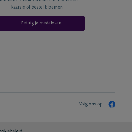
tuur een condoléancebericht, brand een
kaarsje of bestel bloemen
Betuig je medeleven
Volg ons op
ookiebeleid