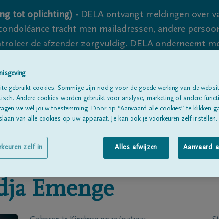
ng tot oplichting) -
DELA ontvangt meldingen over va
ondoléance tracht men mailadressen, andere persoon
controleer de afzender zorgvuldig. DELA onderneemt m
 nooit volledig uit te sluiten, dus blijf waakzaam.
nisgeving
te gebruikt cookies. Sommige zijn nodig voor de goede werking van de websit
sch. Andere cookies worden gebruikt voor analyse, marketing of andere functio
Alle rouwberichten
Over ons
B
ragen we wél jouw toestemming. Door op “Aanvaard alle cookies” te klikken g
laan van alle cookies op uw apparaat. Je kan ook je voorkeuren zelf instellen.
rkeuren zelf in
Alles afwijzen
Aanvaard a
dja Emenge