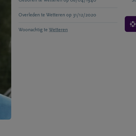
Geboren te
Wetteren
op
08/04/1940
S
Overleden te
Wetteren
op
31/12/2020
Woonachtig te
Wetteren