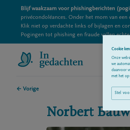
Blijf waakzaam voor phishingberichten (pogi
privécondoléances. Onder het mom van een c
Klik niet op verdachte links of bijlagen en 
Pogingen tot phishing en fraude vallen echter
Cookie ken
Onze websi
we automati
daarvoor v
met het ops
← Vorige
Stel voo
Norbert
Bauw