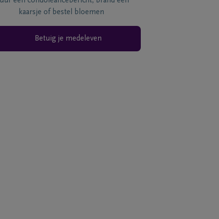
tuur een condoléancebericht, brand een
kaarsje of bestel bloemen
Betuig je medeleven