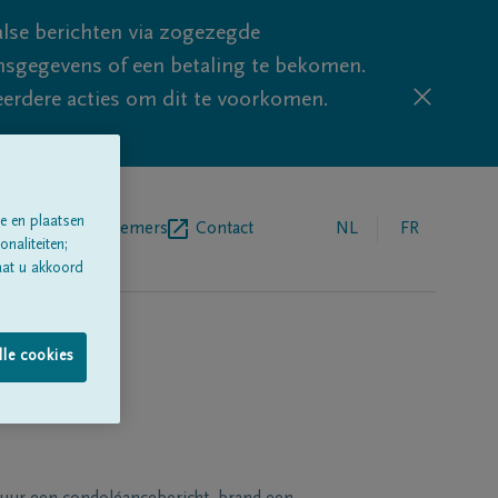
lse berichten via zogezegde
sgegevens of een betaling te bekomen.
eerdere acties om dit te voorkomen.
e en plaatsen
egrafenisondernemers
Contact
NL
FR
naliteiten;
aat u akkoord
lle cookies