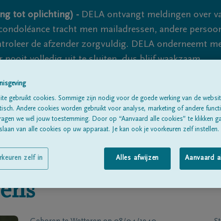
ng tot oplichting) -
DELA ontvangt meldingen over va
ondoléance tracht men mailadressen, andere persoon
controleer de afzender zorgvuldig. DELA onderneemt m
 nooit volledig uit te sluiten, dus blijf waakzaam.
nisgeving
te gebruikt cookies. Sommige zijn nodig voor de goede werking van de websit
Alle rouwberichten
Over ons
B
sch. Andere cookies worden gebruikt voor analyse, marketing of andere functio
ragen we wél jouw toestemming. Door op “Aanvaard alle cookies” te klikken g
laan van alle cookies op uw apparaat. Je kan ook je voorkeuren zelf instellen.
rkeuren zelf in
Alles afwijzen
Aanvaard a
ens