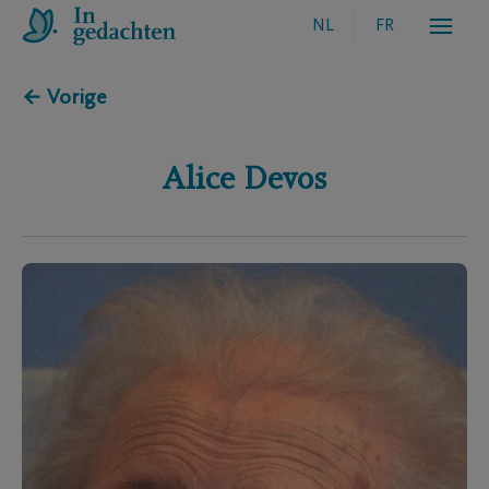
NL
FR
← Vorige
Alice
Devos