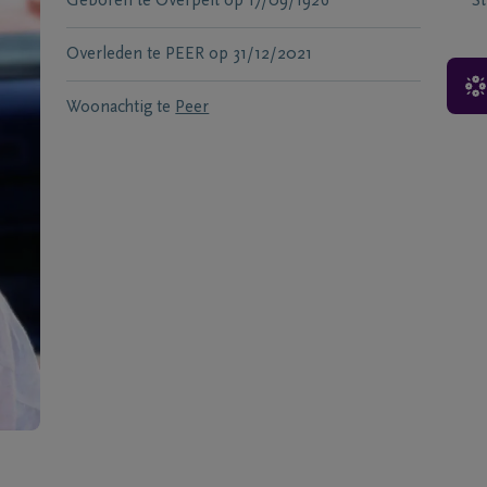
Geboren te
Overpelt
op
17/09/1926
S
Overleden te
PEER
op
31/12/2021
Woonachtig te
Peer