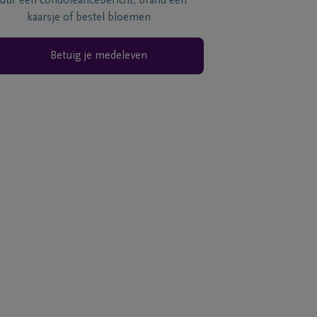
tuur een condoléancebericht, brand een
kaarsje of bestel bloemen
Betuig je medeleven