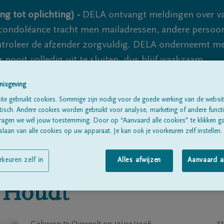
ng tot oplichting) -
DELA ontvangt meldingen over va
ondoléance tracht men mailadressen, andere persoon
controleer de afzender zorgvuldig. DELA onderneemt m
 nooit volledig uit te sluiten, dus blijf waakzaam.
nisgeving
te gebruikt cookies. Sommige zijn nodig voor de goede werking van de websit
Alle rouwberichten
Over ons
B
sch. Andere cookies worden gebruikt voor analyse, marketing of andere functio
ragen we wél jouw toestemming. Door op “Aanvaard alle cookies” te klikken g
laan van alle cookies op uw apparaat. Je kan ook je voorkeuren zelf instellen.
rkeuren zelf in
Alles afwijzen
Aanvaard a
 Houdt