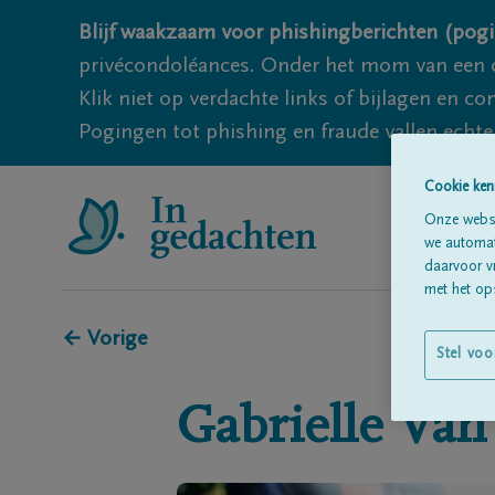
Blijf waakzaam voor phishingberichten (pogi
privécondoléances. Onder het mom van een c
Klik niet op verdachte links of bijlagen en 
Pogingen tot phishing en fraude vallen echter
Cookie ken
Onze websi
we automati
daarvoor v
met het ops
← Vorige
Stel voo
Gabrielle
Van