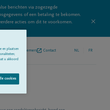
lse berichten via zogezegde
sgegevens of een betaling te bekomen.
eerdere acties om dit te voorkomen.
e en plaatsen
egrafenisondernemers
Contact
NL
FR
naliteiten;
aat u akkoord
lle cookies