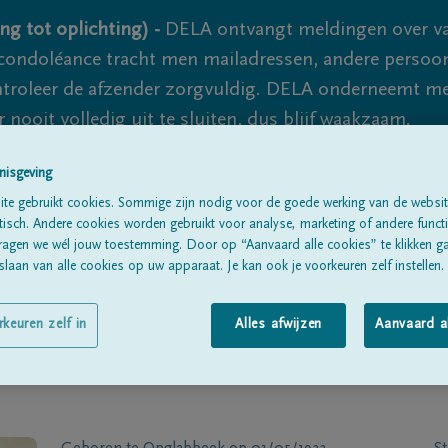
ng tot oplichting) -
DELA ontvangt meldingen over va
ondoléance tracht men mailadressen, andere persoon
controleer de afzender zorgvuldig. DELA onderneemt m
 nooit volledig uit te sluiten, dus blijf waakzaam.
nisgeving
te gebruikt cookies. Sommige zijn nodig voor de goede werking van de websit
Alle rouwberichten
Over ons
B
sch. Andere cookies worden gebruikt voor analyse, marketing of andere functio
ragen we wél jouw toestemming. Door op “Aanvaard alle cookies” te klikken g
laan van alle cookies op uw apparaat. Je kan ook je voorkeuren zelf instellen.
rkeuren zelf in
Alles afwijzen
Aanvaard a