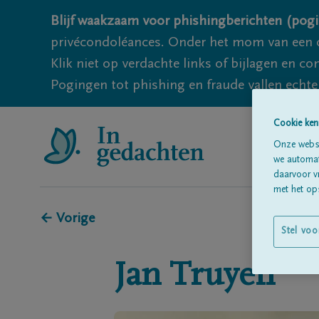
Blijf waakzaam voor phishingberichten (pogi
privécondoléances. Onder het mom van een c
Klik niet op verdachte links of bijlagen en 
Pogingen tot phishing en fraude vallen echter
Cookie ken
Onze websi
we automati
daarvoor v
met het ops
← Vorige
Stel voo
Jan
Truyen