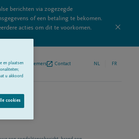
lse berichten via zogezegde
sgegevens of een betaling te bekomen.
eerdere acties om dit te voorkomen.
e en plaatsen
egrafenisondernemers
Contact
NL
FR
naliteiten;
aat u akkoord
lle cookies