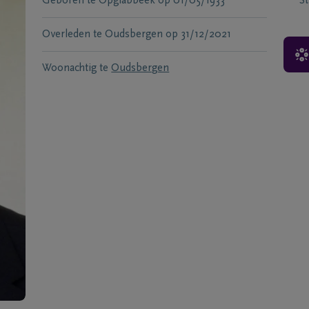
Geboren te
Opglabbeek
op
01/05/1933
S
Overleden te
Oudsbergen
op
31/12/2021
Woonachtig te
Oudsbergen