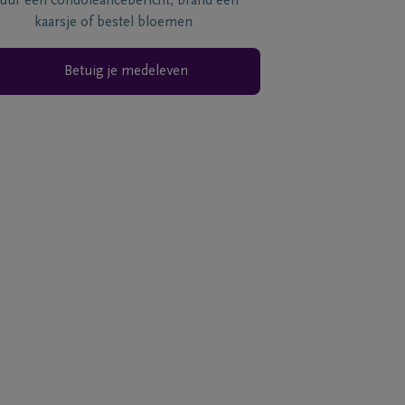
tuur een condoléancebericht, brand een
kaarsje of bestel bloemen
Betuig je medeleven