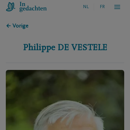
NL
FR
← Vorige
Philippe
DE VESTELE