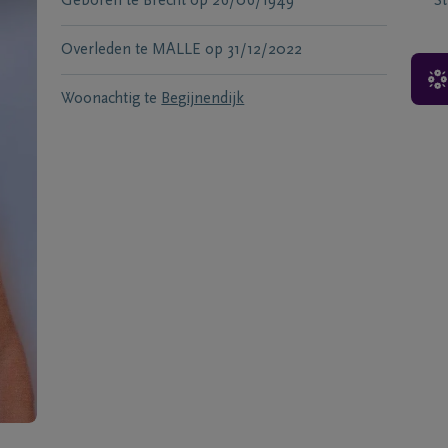
Geboren te
Brecht
op
26/06/1949
S
Overleden te
MALLE
op
31/12/2022
Woonachtig te
Begijnendijk