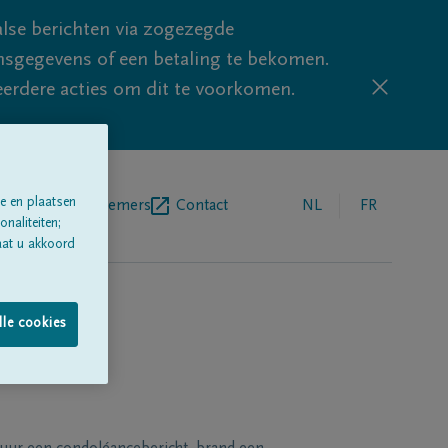
lse berichten via zogezegde
sgegevens of een betaling te bekomen.
eerdere acties om dit te voorkomen.
e en plaatsen
egrafenisondernemers
Contact
NL
FR
naliteiten;
aat u akkoord
lle cookies