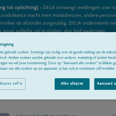
ng tot oplichting) -
DELA ontvangt meldingen over va
ondoléance tracht men mailadressen, andere persoon
controleer de afzender zorgvuldig. DELA onderneemt m
 nooit volledig uit te sluiten, dus blijf waakzaam.
nisgeving
te gebruikt cookies. Sommige zijn nodig voor de goede werking van de websit
Alle rouwberichten
Over ons
B
sch. Andere cookies worden gebruikt voor analyse, marketing of andere functio
ragen we wél jouw toestemming. Door op “Aanvaard alle cookies” te klikken g
laan van alle cookies op uw apparaat. Je kan ook je voorkeuren zelf instellen.
rkeuren zelf in
Alles afwijzen
Aanvaard a