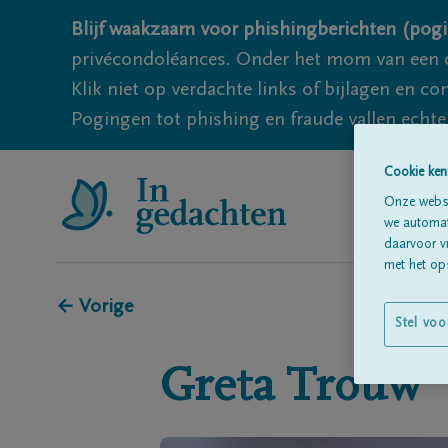
Blijf waakzaam voor phishingberichten (pogi
privécondoléances. Onder het mom van een c
Klik niet op verdachte links of bijlagen en 
Pogingen tot phishing en fraude vallen echter
Cookie ken
Onze websi
we automati
daarvoor v
met het ops
← Vorige
Stel voo
Greta
Trouw