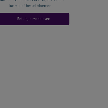
tuur een condoléancebericht, brand een
kaarsje of bestel bloemen
Betuig je medeleven