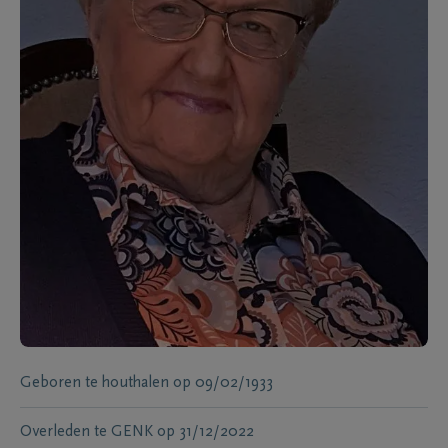
Geboren te
houthalen
op
09/02/1933
Overleden te
GENK
op
31/12/2022