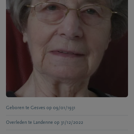
Geboren te
Gesves
op
09/01/1931
Overleden te
Landenne
op
31/12/2022