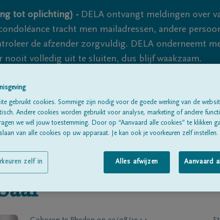
ng tot oplichting) -
DELA ontvangt meldingen over va
ondoléance tracht men mailadressen, andere persoon
controleer de afzender zorgvuldig. DELA onderneemt m
 nooit volledig uit te sluiten, dus blijf waakzaam.
nisgeving
Alle rouwberichten
Over ons
B
te gebruikt cookies. Sommige zijn nodig voor de goede werking van de websit
sch. Andere cookies worden gebruikt voor analyse, marketing of andere functio
ragen we wél jouw toestemming. Door op “Aanvaard alle cookies” te klikken g
laan van alle cookies op uw apparaat. Je kan ook je voorkeuren zelf instellen.
rkeuren zelf in
Alles afwijzen
Aanvaard a
Saaf