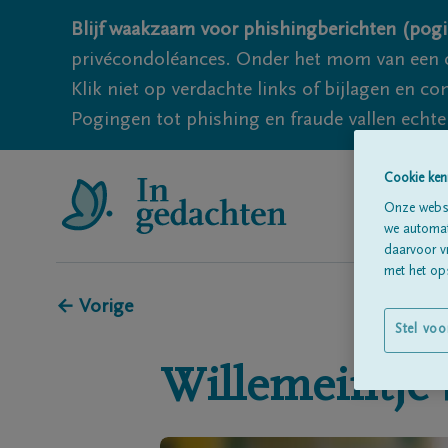
Blijf waakzaam voor phishingberichten (pogi
privécondoléances. Onder het mom van een c
Klik niet op verdachte links of bijlagen en 
Pogingen tot phishing en fraude vallen echter
Cookie ken
Onze websi
we automati
daarvoor v
met het ops
← Vorige
Stel voo
Willemeintje