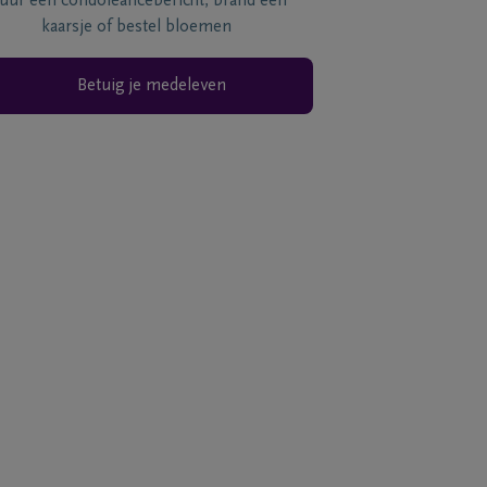
tuur een condoléancebericht, brand een
kaarsje of bestel bloemen
Betuig je medeleven