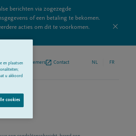
lse berichten via zogezegde
sgegevens of een betaling te bekomen.
eerdere acties om dit te voorkomen.
egrafenisondernemers
Contact
NL
FR
e en plaatsen
naliteiten;
aat u akkoord
lle cookies