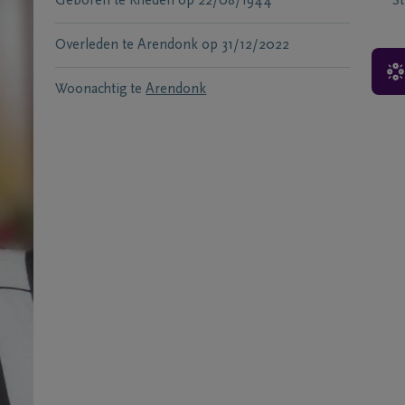
Geboren te
Rheden
op
22/08/1944
S
Overleden te
Arendonk
op
31/12/2022
Woonachtig te
Arendonk