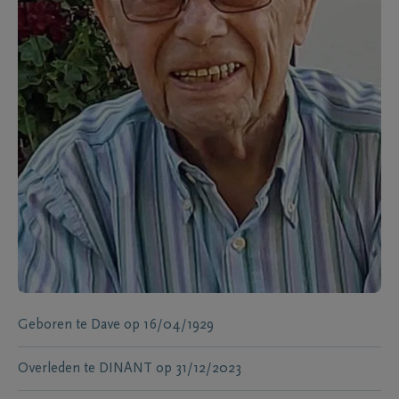
Geboren te
Dave
op
16/04/1929
Overleden te
DINANT
op
31/12/2023