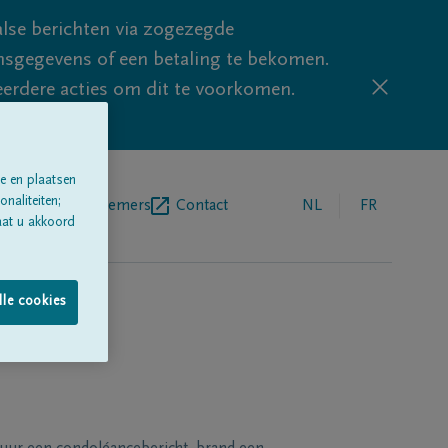
lse berichten via zogezegde
sgegevens of een betaling te bekomen.
eerdere acties om dit te voorkomen.
e en plaatsen
naliteiten;
egrafenisondernemers
Contact
NL
FR
aat u akkoord
lle cookies