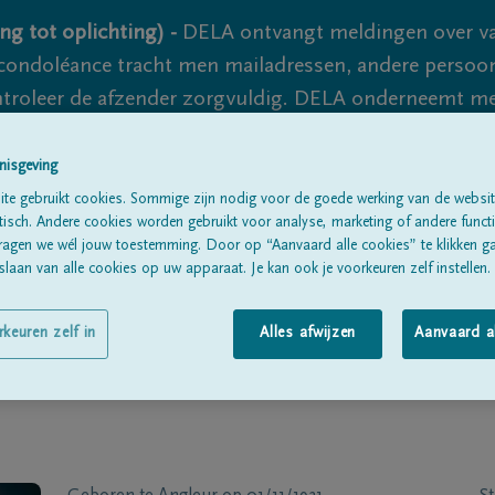
ng tot oplichting) -
DELA ontvangt meldingen over va
ondoléance tracht men mailadressen, andere persoon
controleer de afzender zorgvuldig. DELA onderneemt m
 nooit volledig uit te sluiten, dus blijf waakzaam.
nisgeving
te gebruikt cookies. Sommige zijn nodig voor de goede werking van de websit
sch. Andere cookies worden gebruikt voor analyse, marketing of andere functio
Alle rouwberichten
Over ons
B
ragen we wél jouw toestemming. Door op “Aanvaard alle cookies” te klikken g
laan van alle cookies op uw apparaat. Je kan ook je voorkeuren zelf instellen.
rkeuren zelf in
Alles afwijzen
Aanvaard a