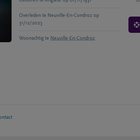
Geboren te
Angleur
op
01/11/1931
S
Overleden te
Neuville-En-Condroz
op
31/12/2023
Woonachtig te
Neuville-En-Condroz
ontact