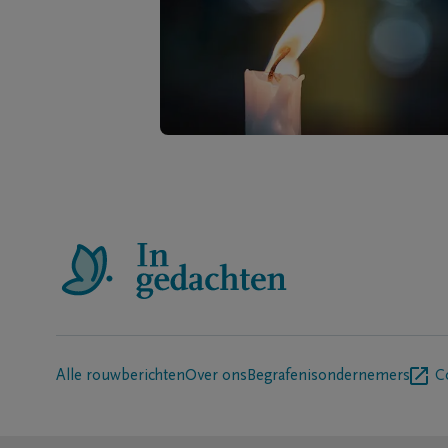
Alle rouwberichten
Over ons
Begrafenisondernemers
C