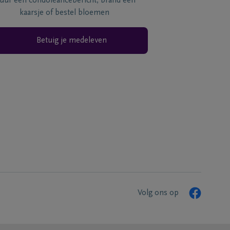
tuur een condoléancebericht, brand een
kaarsje of bestel bloemen
Betuig je medeleven
Volg ons op