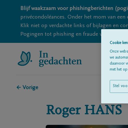
Blijf waakzaam voor phishingberichten (pogi
privécondoléances. Onder het mom van een c
Klik niet op verdachte links of bijlagen en 
Pogingen tot phishing en fraude vallen echter
Cookie ken
Onze websi
we automati
daarvoor v
met het ops
Stel voo
← Vorige
Roger
HANS