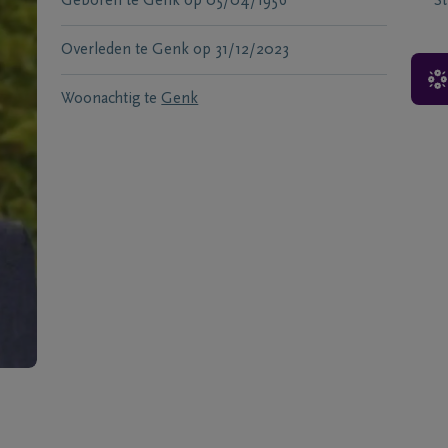
Geboren te
Genk
op
05/04/1956
S
Overleden te
Genk
op
31/12/2023
Woonachtig te
Genk