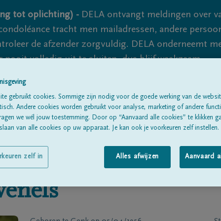
ng tot oplichting) -
DELA ontvangt meldingen over va
ondoléance tracht men mailadressen, andere persoon
controleer de afzender zorgvuldig. DELA onderneemt m
 nooit volledig uit te sluiten, dus blijf waakzaam.
nisgeving
te gebruikt cookies. Sommige zijn nodig voor de goede werking van de websit
Alle rouwberichten
Over ons
B
sch. Andere cookies worden gebruikt voor analyse, marketing of andere functio
ragen we wél jouw toestemming. Door op “Aanvaard alle cookies” te klikken g
laan van alle cookies op uw apparaat. Je kan ook je voorkeuren zelf instellen.
rkeuren zelf in
Alles afwijzen
Aanvaard a
venels