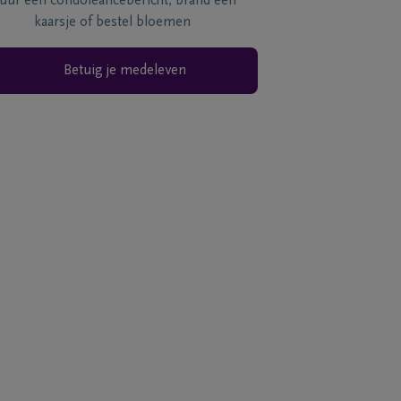
tuur een condoléancebericht, brand een
kaarsje of bestel bloemen
Betuig je medeleven