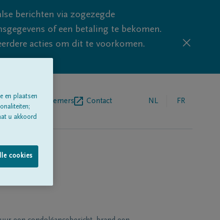
lse berichten via zogezegde
sgegevens of een betaling te bekomen.
eerdere acties om dit te voorkomen.
e en plaatsen
egrafenisondernemers
Contact
NL
FR
naliteiten;
aat u akkoord
lle cookies