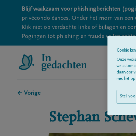
Blijf waakzaam voor phishingberichten (pogi
privécondoléances. Onder het mom van een c
Klik niet op verdachte links of bijlagen en 
Pogingen tot phishing en fraude vallen echter
Cookie ken
Onze websi
we automati
daarvoor v
met het ops
← Vorige
Stel voo
Stephan
Sche