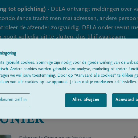
ng tot oplichting) -
DELA ontvangt meldingen over va
ondoléance tracht men mailadressen, andere persoon
controleer de afzender zorgvuldig. DELA onderneemt m
 nooit volledig uit te sluiten, dus blijf waakzaam.
nisgeving
te gebruikt cookies. Sommige zijn nodig voor de goede werking van de websit
Alle rouwberichten
Over ons
B
sch. Andere cookies worden gebruikt voor analyse, marketing of andere functio
ragen we wél jouw toestemming. Door op “Aanvaard alle cookies” te klikken g
laan van alle cookies op uw apparaat. Je kan ook je voorkeuren zelf instellen.
rkeuren zelf in
Alles afwijzen
Aanvaard a
UNIER