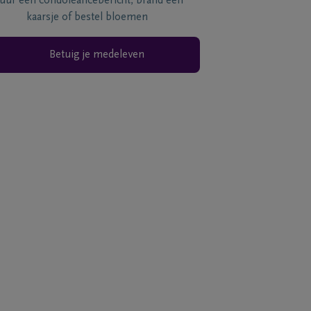
tuur een condoléancebericht, brand een
kaarsje of bestel bloemen
Betuig je medeleven