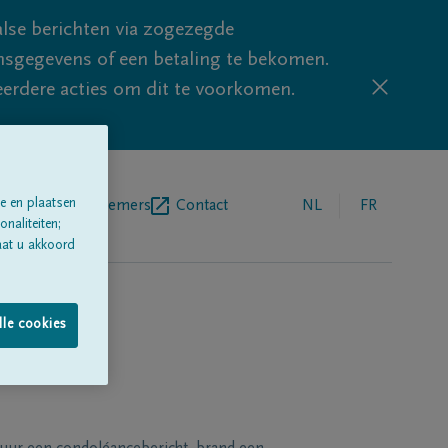
lse berichten via zogezegde
sgegevens of een betaling te bekomen.
eerdere acties om dit te voorkomen.
e en plaatsen
egrafenisondernemers
Contact
NL
FR
naliteiten;
aat u akkoord
lle cookies