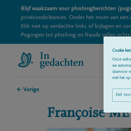
Blijf waakzaam voor phishingberichten (pogi
privécondoléances. Onder het mom van een c
Klik niet op verdachte links of bijlagen en 
Pogingen tot phishing en fraude vallen echter
Cookie ken
Onze websi
we automati
daarvoor v
met het ops
← Vorige
Stel voo
Françoise
ME