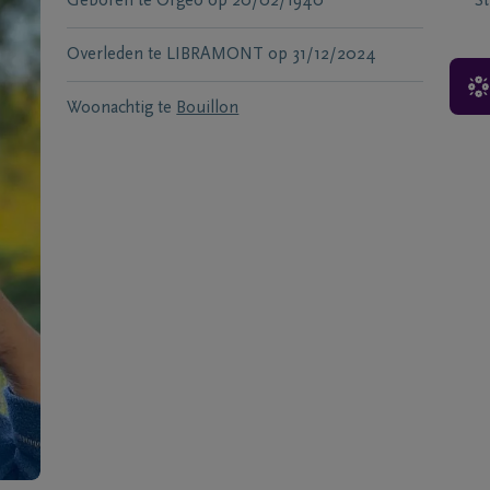
Geboren te
Orgeo
op
20/02/1940
S
Overleden te
LIBRAMONT
op
31/12/2024
Woonachtig te
Bouillon