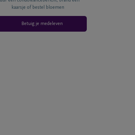
tuur een condoléancebericht, brand een
kaarsje of bestel bloemen
Betuig je medeleven