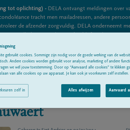
ng tot oplichting) -
DELA ontvangt meldingen over va
ondoléance tracht men mailadressen, andere persoon
controleer de afzender zorgvuldig. DELA onderneemt m
 nooit volledig uit te sluiten, dus blijf waakzaam.
nisgeving
te gebruikt cookies. Sommige zijn nodig voor de goede werking van de websit
Alle rouwberichten
Over ons
B
sch. Andere cookies worden gebruikt voor analyse, marketing of andere functio
ragen we wél jouw toestemming. Door op “Aanvaard alle cookies” te klikken g
laan van alle cookies op uw apparaat. Je kan ook je voorkeuren zelf instellen.
rkeuren zelf in
Alles afwijzen
Aanvaard a
auwaert