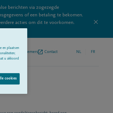
lse berichten via zogezegde
sgegevens of een betaling te bekomen.
eerdere acties om dit te voorkomen.
e en plaatsen
egrafenisondernemers
Contact
NL
FR
naliteiten;
aat u akkoord
lle cookies