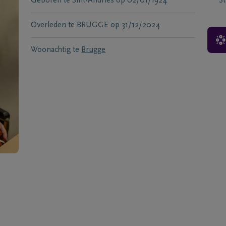
Geboren te
Sint-Andries
op
02/01/1924
S
Overleden te
BRUGGE
op
31/12/2024
Woonachtig te
Brugge