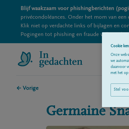
Blijf waakzaam voor phishingberichten (pogi
privécondoléances. Onder het mom van een c
Klik niet op verdachte links of bijlagen en 
Pogingen tot phishing en fraude vallen echter
Cookie ken
Onze websi
we automati
daarvoor v
met het ops
← Vorige
Stel voo
Germaine
Sn