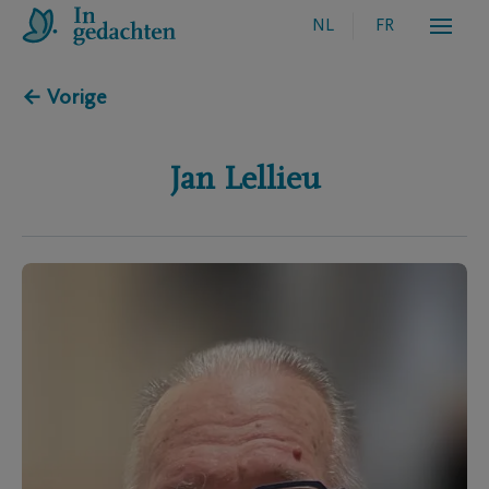
NL
FR
← Vorige
Jan
Lellieu