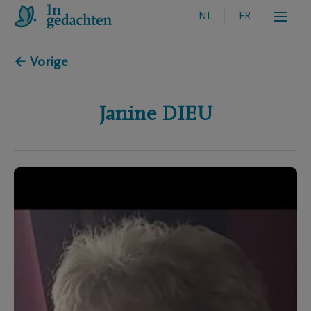
NL
FR
← Vorige
Janine
DIEU