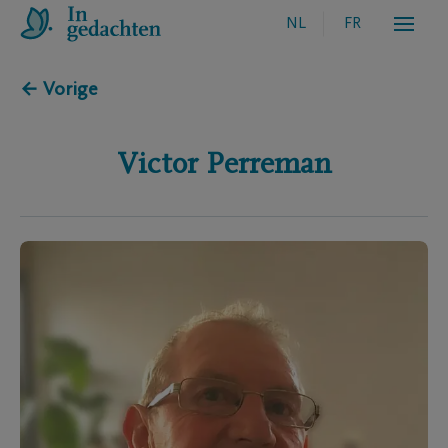
NL
FR
← Vorige
Victor
Perreman