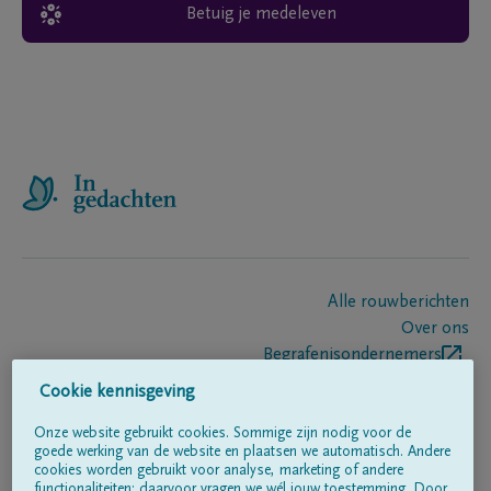
Betuig je medeleven
Alle rouwberichten
Over ons
Begrafenisondernemers
Contact
Cookie kennisgeving
Onze website gebruikt cookies. Sommige zijn nodig voor de
goede werking van de website en plaatsen we automatisch. Andere
Volg ons op
cookies worden gebruikt voor analyse, marketing of andere
functionaliteiten; daarvoor vragen we wél jouw toestemming. Door