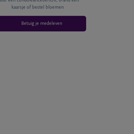
tuur een condoléancebericht, brand een
kaarsje of bestel bloemen
Betuig je medeleven