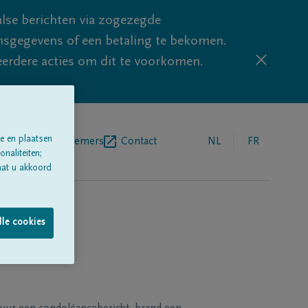
lse berichten via zogezegde
sgegevens of een betaling te bekomen.
eerdere acties om dit te voorkomen.
e en plaatsen
egrafenisondernemers
Contact
NL
FR
naliteiten;
aat u akkoord
lle cookies