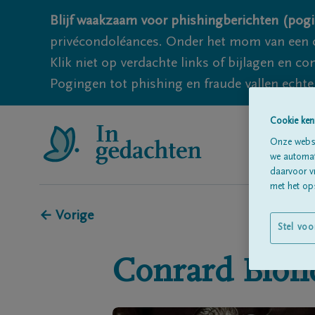
Blijf waakzaam voor phishingberichten (pogi
privécondoléances. Onder het mom van een c
Klik niet op verdachte links of bijlagen en 
Pogingen tot phishing en fraude vallen echter
Cookie ken
Onze websi
we automati
daarvoor v
met het ops
← Vorige
Stel voo
Conrard
Blon