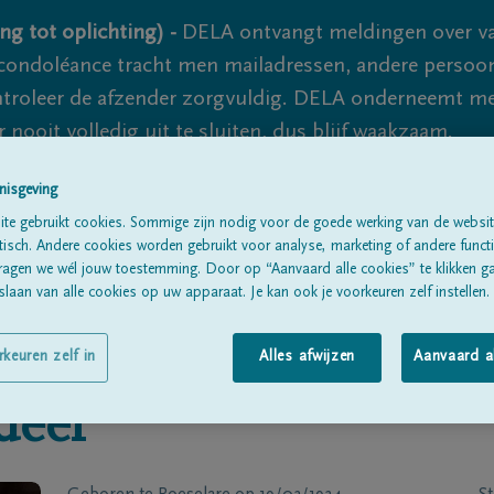
ng tot oplichting) -
DELA ontvangt meldingen over va
ondoléance tracht men mailadressen, andere persoon
controleer de afzender zorgvuldig. DELA onderneemt m
 nooit volledig uit te sluiten, dus blijf waakzaam.
nisgeving
te gebruikt cookies. Sommige zijn nodig voor de goede werking van de websit
Alle rouwberichten
Over ons
B
sch. Andere cookies worden gebruikt voor analyse, marketing of andere functio
ragen we wél jouw toestemming. Door op “Aanvaard alle cookies” te klikken g
laan van alle cookies op uw apparaat. Je kan ook je voorkeuren zelf instellen.
rkeuren zelf in
Alles afwijzen
Aanvaard a
deel