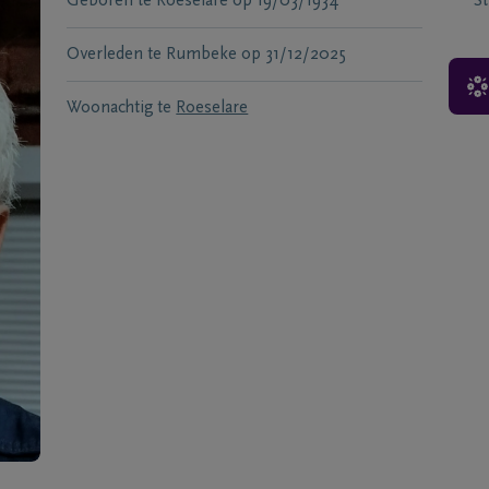
Geboren te
Roeselare
op
19/03/1934
S
Overleden te
Rumbeke
op
31/12/2025
Woonachtig te
Roeselare