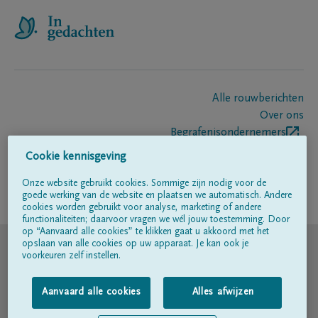
Alle rouwberichten
Over ons
Begrafenisondernemers
Contact
Cookie kennisgeving
Onze website gebruikt cookies. Sommige zijn nodig voor de
goede werking van de website en plaatsen we automatisch. Andere
Volg ons op
cookies worden gebruikt voor analyse, marketing of andere
functionaliteiten; daarvoor vragen we wél jouw toestemming. Door
op “Aanvaard alle cookies” te klikken gaat u akkoord met het
© DELA
opslaan van alle cookies op uw apparaat. Je kan ook je
voorkeuren zelf instellen.
Gebruiksvoorwaarden
Aanvaard alle cookies
Alles afwijzen
Privacyverklaring