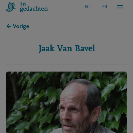
NL
FR
← Vorige
Jaak
Van Bavel