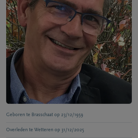
Geboren te
Brasschaat
op
23/12/1959
Overleden te
Wetteren
op
31/12/2025